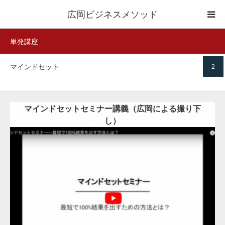
広岡ビジネスメソッド
単発講座
Home
マインドセット
2
メッセージ・特徴
特別会員サービス
マインドセットセミナー講義（広岡による撮り下
し）
単体販売
講師依頼/コンテンツ使用申請
Category:
マインドセット
動画あり
ブログ
詳細
購入
単発講座